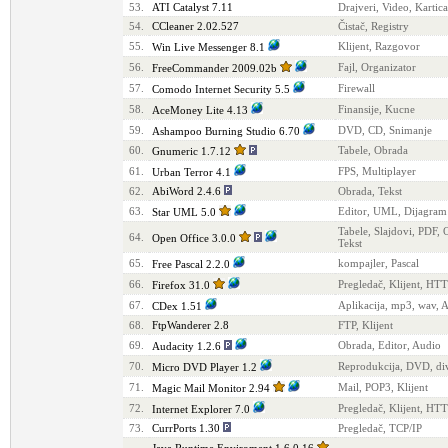
53.
ATI Catalyst 7.11
Drajveri, Video, Kartica
54.
CCleaner 2.02.527
Čistač, Registry
55.
Klijent, Razgovor
Win Live Messenger 8.1
56.
Fajl, Organizator
FreeCommander 2009.02b
57.
Firewall
Comodo Internet Security 5.5
58.
Finansije, Kucne
AceMoney Lite 4.13
59.
DVD, CD, Snimanje
Ashampoo Burning Studio 6.70
60.
Tabele, Obrada
Gnumeric 1.7.12
61.
FPS, Multiplayer
Urban Terror 4.1
62.
AbiWord 2.4.6
Obrada, Tekst
63.
Editor, UML, Dijagram
Star UML 5.0
Tabele, Slajdovi, PDF, 
64.
Open Office 3.0.0
Tekst
65.
kompajler, Pascal
Free Pascal 2.2.0
66.
Pregledač, Klijent, HT
Firefox 31.0
67.
Aplikacija, mp3, wav, 
CDex 1.51
68.
FtpWanderer 2.8
FTP, Klijent
69.
Obrada, Editor, Audio
Audacity 1.2.6
70.
Reprodukcija, DVD, d
Micro DVD Player 1.2
71.
Mail, POP3, Klijent
Magic Mail Monitor 2.94
72.
Pregledač, Klijent, HT
Internet Explorer 7.0
73.
CurrPorts 1.30
Pregledač, TCP/IP