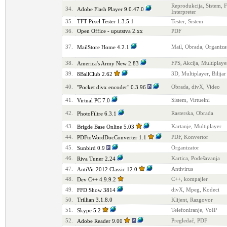
Reprodukcija, Sistem, F
34.
Adobe Flash Player 9.0.47.0
Interpreter
35.
TFT Pixel Tester 1.3.5.1
Tester, Sistem
36.
Open Office - uputstva 2.xx
PDF
37.
Mail, Obrada, Organiza
MailStore Home 4.2.1
38.
FPS, Akcija, Multiplaye
America's Army New 2.83
39.
3D, Multiplayer, Bilijar
8BallClub 2.62
40.
Obrada, divX, Video
"Pocket divx encoder" 0.3.96
41.
Sistem, Virtuelni
Virtual PC 7.0
42.
Rasterska, Obrada
PhotoFiltre 6.3.1
43.
Kartanje, Multiplayer
Brigde Base Online 5.03
44.
PDF, Konvertor
PDFtoWordDocConverter 1.1
45.
Organizator
Sunbird 0.9
46.
Kartica, Podešavanja
Riva Tuner 2.24
47.
Antivirus
AntiVir 2012 Classic 12.0
48.
C++, kompajler
Dev C++ 4.9.9.2
49.
divX, Mpeg, Kodeci
FFD Show 3814
50.
Trillian 3.1.8.0
Klijent, Razgovor
51.
Telefoniranje, VoIP
Skype 5.2
52.
Pregledač, PDF
Adobe Reader 9.00