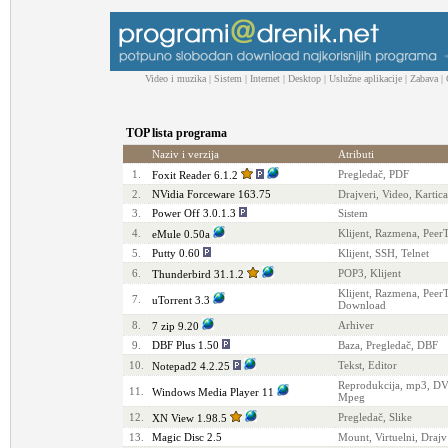
Video i muzika
|
Sistem
|
Internet
|
Desktop
|
Uslužne aplikacije
|
Zabava
|
TOP lista programa
Naziv i verzija
Atributi
1.
Pregledač, PDF
Foxit Reader 6.1.2
2.
NVidia Forceware 163.75
Drajveri, Video, Kartica
3.
Power Off 3.0.1.3
Sistem
4.
Klijent, Razmena, Peer
eMule 0.50a
5.
Putty 0.60
Klijent, SSH, Telnet
6.
POP3, Klijent
Thunderbird 31.1.2
Klijent, Razmena, Peer
7.
uTorrent 3.3
Download
8.
Arhiver
7 zip 9.20
9.
DBF Plus 1.50
Baza, Pregledač, DBF
10.
Tekst, Editor
Notepad2 4.2.25
Reprodukcija, mp3, DV
11.
Windows Media Player 11
Mpeg
12.
Pregledač, Slike
XN View 1.98.5
13.
Magic Disc 2.5
Mount, Virtuelni, Drajv