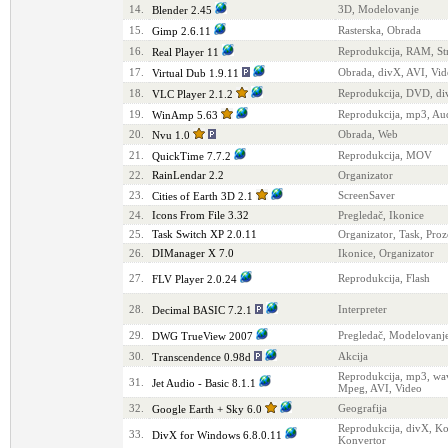
14.
3D, Modelovanje
Blender 2.45
15.
Rasterska, Obrada
Gimp 2.6.11
16.
Reprodukcija, RAM, S
Real Player 11
17.
Obrada, divX, AVI, Vid
Virtual Dub 1.9.11
18.
Reprodukcija, DVD, d
VLC Player 2.1.2
19.
Reprodukcija, mp3, Au
WinAmp 5.63
20.
Obrada, Web
Nvu 1.0
21.
Reprodukcija, MOV
QuickTime 7.7.2
22.
RainLendar 2.2
Organizator
23.
ScreenSaver
Cities of Earth 3D 2.1
24.
Icons From File 3.32
Pregledač, Ikonice
25.
Task Switch XP 2.0.11
Organizator, Task, Proz
26.
DIManager X 7.0
Ikonice, Organizator
27.
Reprodukcija, Flash
FLV Player 2.0.24
28.
Interpreter
Decimal BASIC 7.2.1
29.
Pregledač, Modelovanj
DWG TrueView 2007
30.
Akcija
Transcendence 0.98d
Reprodukcija, mp3, wa
31.
Jet Audio - Basic 8.1.1
Mpeg, AVI, Video
32.
Geografija
Google Earth + Sky 6.0
Reprodukcija, divX, Ko
33.
DivX for Windows 6.8.0.11
Konvertor