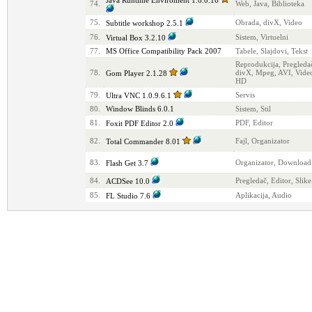
Java Runtime Enviroment 1.6.0.16
74.
Web, Java, Biblioteka
75.
Obrada, divX, Video
Subtitle workshop 2.5.1
76.
Sistem, Virtuelni
Virtual Box 3.2.10
77.
MS Office Compatibility Pack 2007
Tabele, Slajdovi, Tekst
Reprodukcija, Pregled
78.
divX, Mpeg, AVI, Video
Gom Player 2.1.28
HD
79.
Servis
Ultra VNC 1.0.9.6.1
80.
Window Blinds 6.0.1
Sistem, Stil
81.
PDF, Editor
Foxit PDF Editor 2.0
82.
Fajl, Organizator
Total Commander 8.01
83.
Organizator, Download
Flash Get 3.7
84.
Pregledač, Editor, Slike
ACDSee 10.0
85.
Aplikacija, Audio
FL Studio 7.6