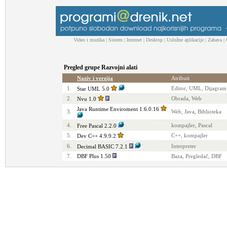
Video i muzika
|
Sistem
|
Internet
|
Desktop
|
Uslužne aplikacije
|
Zabava
|
Pregled grupe Razvojni alati
Naziv i verzija
Atributi
1.
Editor, UML, Dijagram
Star UML 5.0
2.
Obrada, Web
Nvu 1.0
Java Runtime Enviroment 1.6.0.16
3.
Web, Java, Biblioteka
4.
kompajler, Pascal
Free Pascal 2.2.0
5.
C++, kompajler
Dev C++ 4.9.9.2
6.
Interpreter
Decimal BASIC 7.2.1
7.
DBF Plus 1.50
Baza, Pregledač, DBF