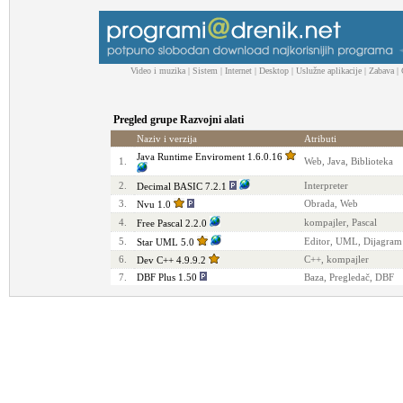
Video i muzika
|
Sistem
|
Internet
|
Desktop
|
Uslužne aplikacije
|
Zabava
|
Pregled grupe Razvojni alati
Naziv i verzija
Atributi
Java Runtime Enviroment 1.6.0.16
1.
Web, Java, Biblioteka
2.
Interpreter
Decimal BASIC 7.2.1
3.
Obrada, Web
Nvu 1.0
4.
kompajler, Pascal
Free Pascal 2.2.0
5.
Editor, UML, Dijagram
Star UML 5.0
6.
C++, kompajler
Dev C++ 4.9.9.2
7.
DBF Plus 1.50
Baza, Pregledač, DBF