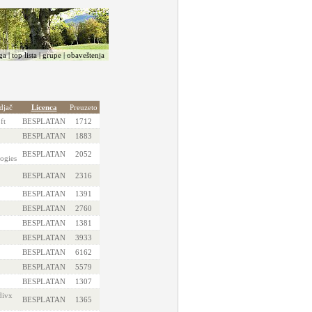
ga
|
top lista
|
grupe
|
obaveštenja
djač
Licenca
Preuzeto
ft
BESPLATAN
1712
BESPLATAN
1883
BESPLATAN
2052
ogies
BESPLATAN
2316
BESPLATAN
1391
BESPLATAN
2760
BESPLATAN
1381
BESPLATAN
3933
BESPLATAN
6162
BESPLATAN
5579
BESPLATAN
1307
divx
BESPLATAN
1365