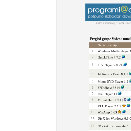
Video i muzika
|
Sistem
|
Inte
Pregled grupe Video i muz
Naziv i verzija
1.
Windows Media Player 
2.
QuickTime 7.7.2
3.
FLV Player 2.0.24
4.
Jet Audio - Basic 8.1.1
5.
Micro DVD Player 1.2
6.
FFD Show 3814
7.
Real Player 11
8.
Virtual Dub 1.9.11
9.
VLC Player 2.1.2
10.
WinAmp 5.63
11.
DivX for Windows 6.8.
12.
"Pocket divx encoder" 0