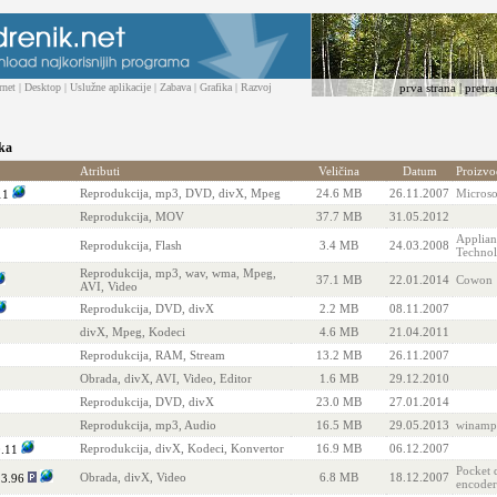
rnet
|
Desktop
|
Uslužne aplikacije
|
Zabava
|
Grafika
|
Razvoj
prva strana
|
pretra
ika
Atributi
Veličina
Datum
Proizvo
Reprodukcija, mp3, DVD, divX, Mpeg
24.6 MB
26.11.2007
Microso
11
Reprodukcija, MOV
37.7 MB
31.05.2012
Applian
Reprodukcija, Flash
3.4 MB
24.03.2008
Technol
Reprodukcija, mp3, wav, wma, Mpeg,
37.1 MB
22.01.2014
Cowon
AVI, Video
Reprodukcija, DVD, divX
2.2 MB
08.11.2007
divX, Mpeg, Kodeci
4.6 MB
21.04.2011
Reprodukcija, RAM, Stream
13.2 MB
26.11.2007
Obrada, divX, AVI, Video, Editor
1.6 MB
29.12.2010
Reprodukcija, DVD, divX
23.0 MB
27.01.2014
Reprodukcija, mp3, Audio
16.5 MB
29.05.2013
winamp
Reprodukcija, divX, Kodeci, Konvertor
16.9 MB
06.12.2007
0.11
Pocket 
Obrada, divX, Video
6.8 MB
18.12.2007
.3.96
encoder