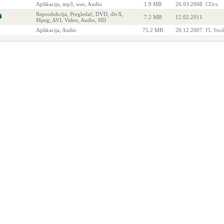
Aplikacija, mp3, wav, Audio
1.9 MB
26.03.2008
CDex
Reprodukcija, Pregledač, DVD, divX,
7.2 MB
12.02.2011
Mpeg, AVI, Video, Audio, HD
Aplikacija, Audio
75.2 MB
20.12.2007
FL Stud