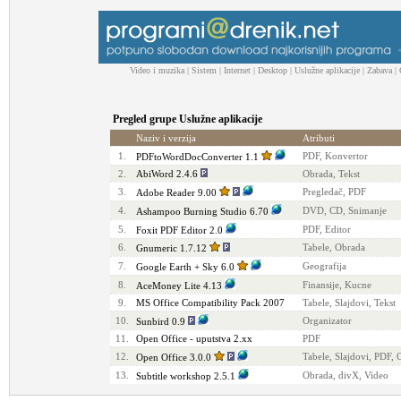
Video i muzika
|
Sistem
|
Internet
|
Desktop
|
Uslužne aplikacije
|
Zabava
|
Pregled grupe Uslužne aplikacije
Naziv i verzija
Atributi
1.
PDF, Konvertor
PDFtoWordDocConverter 1.1
2.
AbiWord 2.4.6
Obrada, Tekst
3.
Pregledač, PDF
Adobe Reader 9.00
4.
DVD, CD, Snimanje
Ashampoo Burning Studio 6.70
5.
PDF, Editor
Foxit PDF Editor 2.0
6.
Tabele, Obrada
Gnumeric 1.7.12
7.
Geografija
Google Earth + Sky 6.0
8.
Finansije, Kucne
AceMoney Lite 4.13
9.
MS Office Compatibility Pack 2007
Tabele, Slajdovi, Tekst
10.
Organizator
Sunbird 0.9
11.
Open Office - uputstva 2.xx
PDF
12.
Tabele, Slajdovi, PDF, 
Open Office 3.0.0
13.
Obrada, divX, Video
Subtitle workshop 2.5.1