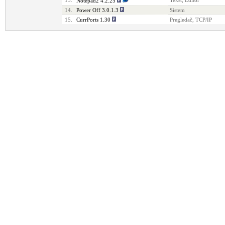
13.
Tekst, Editor
Notepad2 4.2.25
14.
Power Off 3.0.1.3
Sistem
15.
CurrPorts 1.30
Pregledač, TCP/IP