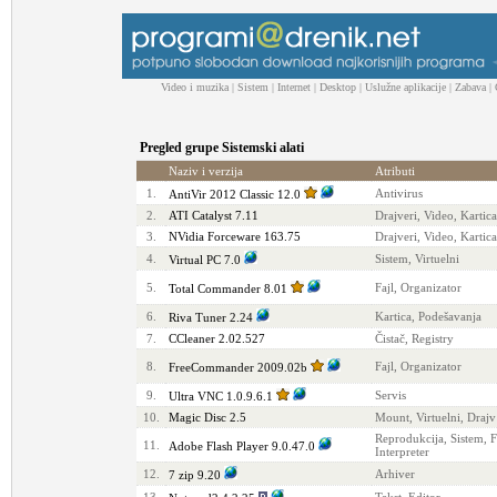
Video i muzika
|
Sistem
|
Internet
|
Desktop
|
Uslužne aplikacije
|
Zabava
|
Pregled grupe Sistemski alati
Naziv i verzija
Atributi
1.
Antivirus
AntiVir 2012 Classic 12.0
2.
ATI Catalyst 7.11
Drajveri, Video, Kartica
3.
NVidia Forceware 163.75
Drajveri, Video, Kartica
4.
Sistem, Virtuelni
Virtual PC 7.0
5.
Fajl, Organizator
Total Commander 8.01
6.
Kartica, Podešavanja
Riva Tuner 2.24
7.
CCleaner 2.02.527
Čistač, Registry
8.
Fajl, Organizator
FreeCommander 2009.02b
9.
Servis
Ultra VNC 1.0.9.6.1
10.
Magic Disc 2.5
Mount, Virtuelni, Drajv
Reprodukcija, Sistem, F
11.
Adobe Flash Player 9.0.47.0
Interpreter
12.
Arhiver
7 zip 9.20